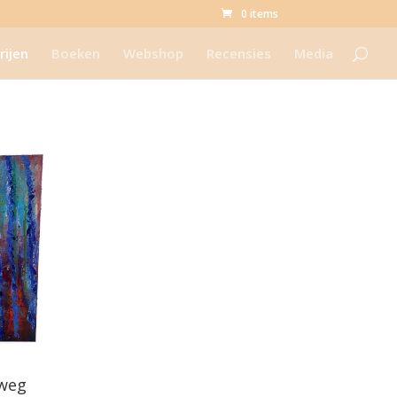
0 items
rijen
Boeken
Webshop
Recensies
Media
 weg