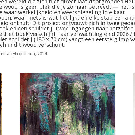
een wereld die zich niet direct laat doorgronden.Het
elwoud is geen plek die je zomaar betreedt — het is
e waar werkelijkheid en weerspiegeling in elkaar
pen, waar niets is wat het lijkt en elke stap een an
eid onthult. Dit project ontvouwt zich in twee geda
oek en een schilderij. Twee ingangen naar hetzelfde
el.Het boek verschijnt naar verwachting eind 2026 /
Het schilderij (180 x 70 cm) vangt een eerste glimp v
ch in dit woud verschuilt.
 en acryl op linnen, 2024