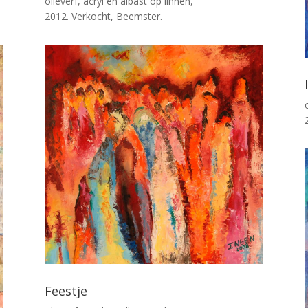
olieverf, acryl en albast op linnen,
2012. Verkocht, Beemster.
Feestje