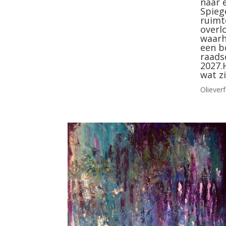
naar 
Spieg
ruimt
overlo
waarh
een b
raads
2027.
wat zi
Olieverf