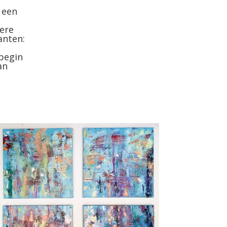
 een
dere
anten:
 begin
an