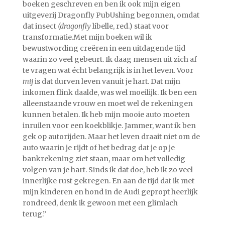
boeken geschreven en ben ik ook mijn eigen
uitgeverij Dragonfly PubUshing begonnen, omdat
dat insect
(dragonfly
libelle, red.) staat voor
transformatie.Met mijn boeken wil ik
bewustwording creëren in een uitdagende tijd
waarin zo veel gebeurt. Ik daag mensen uit zich af
te vragen wat écht belangrijk is in het leven. Voor
mij
is dat durven leven vanuit je hart. Dat mijn
inkomen flink daalde, was wel moeilijk. Ik ben een
alleenstaande vrouw en moet wel de rekeningen
kunnen betalen. Ik heb mijn mooie auto moeten
inruilen voor een koekblikje. Jammer, want ik ben
gek op autorijden. Maar het leven draait niet om de
auto waarin je rijdt of het bedrag dat je op je
bankrekening ziet staan, maar om het volledig
volgen van je hart. Sinds ik dat doe, heb ik zo veel
innerlijke rust gekregen. En aan de tijd dat ik met
mijn kinderen en hond in de Audi gepropt heerlijk
rondreed, denk ik gewoon met een glimlach
terug.”