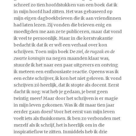
schreef zo tien hoofdstukken van een boek dat ik
in mijn hoofd had zitten. Het was gebaseerd op
mijn eigen dagboekbrieven die ik aan vriendinnen
had laten lezen. Zij vonden die brieven enig en
moedigden me aan ze te publiceren, maar dat vond
ik veel te persoonlijk. Maar in die kerstvakantie
bedacht ik dat ik er wél een verhaal over kon
schrijven. Toen mijn boek De
zie
l
,
de rugzak
en
de
zwarte koningin
na negen maanden klaar was,
stuurde ik het naar een paar uitgevers en ontving
ik meteen een enthousiaste reactie. Opeens was ik
een echte schrijver, ik kon het niet geloven. Ik vond
schrijven zó heerlijk, dat ik stopte als docent. Eerst
dacht ik nog: wat heb je gedaan, je bent geen
twintig meer! Maar door het schrijven is er magie
in mijn leven gekomen. Was ik dit maar tien jaar
eerder gaan doen! Voor het eerst van mijn leven
voelt iets als thuiskomen. Ik ben zo verbonden met
mezelf als ik schrijf, het is heerlijk om in die
inspiratieflow te zitten. Inmiddels heb ik drie